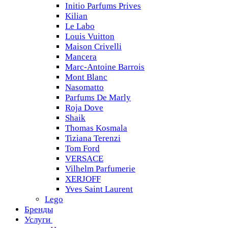
Initio Parfums Prives
Kilian
Le Labo
Louis Vuitton
Maison Crivelli
Mancera
Marc-Antoine Barrois
Mont Blanc
Nasomatto
Parfums De Marly
Roja Dove
Shaik
Thomas Kosmala
Tiziana Terenzi
Tom Ford
VERSACE
Vilhelm Parfumerie
XERJOFF
Yves Saint Laurent
Lego
Бренды
Услуги