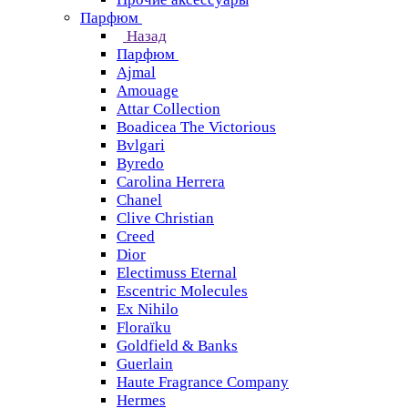
Парфюм
Назад
Парфюм
Ajmal
Amouage
Attar Collection
Boadicea The Victorious
Bvlgari
Byredo
Carolina Herrera
Chanel
Clive Christian
Creed
Dior
Electimuss Eternal
Escentric Molecules
Ex Nihilo
Floraïku
Goldfield & Banks
Guerlain
Haute Fragrance Company
Hermes