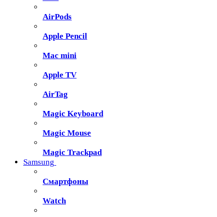
AirPods
Apple Pencil
Mac mini
Apple TV
AirTag
Magic Keyboard
Magic Mouse
Magic Trackpad
Samsung
Смартфоны
Watch