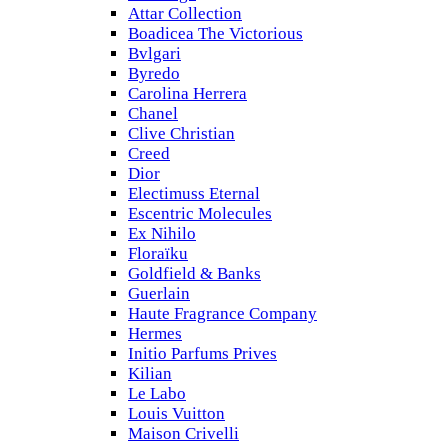
Attar Collection
Boadicea The Victorious
Bvlgari
Byredo
Carolina Herrera
Chanel
Clive Christian
Creed
Dior
Electimuss Eternal
Escentric Molecules
Ex Nihilo
Floraïku
Goldfield & Banks
Guerlain
Haute Fragrance Company
Hermes
Initio Parfums Prives
Kilian
Le Labo
Louis Vuitton
Maison Crivelli