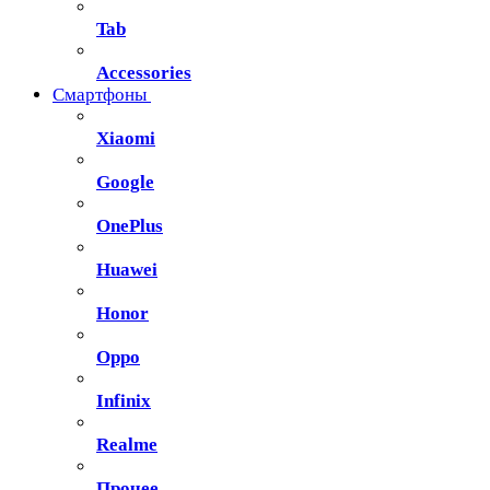
Tab
Accessories
Смартфоны
Xiaomi
Google
OnePlus
Huawei
Honor
Oppo
Infinix
Realme
Прочее