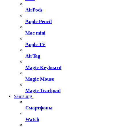
AirPods
Apple Pencil
Mac mini
Apple TV
AirTag
Magic Keyboard
Magic Mouse
Magic Trackpad
Samsung
Смартфоны
Watch