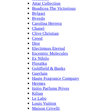
Attar Collection
Boadicea The Victorious
Bvlgari
Byredo
Carolina Herrera
Chanel
Clive Christian
Creed
Dior
Electimuss Eternal
Escentric Molecules
Ex Nihilo
Floraïku
Goldfield & Banks
Guerlain
Haute Fragrance Company
Hermes
Initio Parfums Prives
Kilian
Le Labo
Louis Vuitton
Maison Crivelli