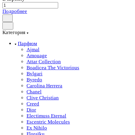
Подробнее
Категория
Парфюм
Ajmal
Amouage
Attar Collection
Boadicea The Victorious
Bvlgari
Byredo
Carolina Herrera
Chanel
Clive Christian
Creed
Dior
Electimuss Eternal
Escentric Molecules
Ex Nihilo
Floraïku