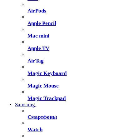
AirPods
Apple Pencil
Mac mini
Apple TV
AirTag
Magic Keyboard
Magic Mouse
Magic Trackpad
Samsung
Смартфоны
Watch