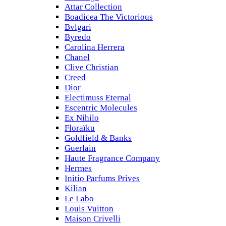
Attar Collection
Boadicea The Victorious
Bvlgari
Byredo
Carolina Herrera
Chanel
Clive Christian
Creed
Dior
Electimuss Eternal
Escentric Molecules
Ex Nihilo
Floraïku
Goldfield & Banks
Guerlain
Haute Fragrance Company
Hermes
Initio Parfums Prives
Kilian
Le Labo
Louis Vuitton
Maison Crivelli