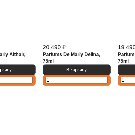
20 490 ₽
19 490
ly Althair,
Parfums De Marly Delina,
Parfums
75ml
75ml
орзину
В корзину