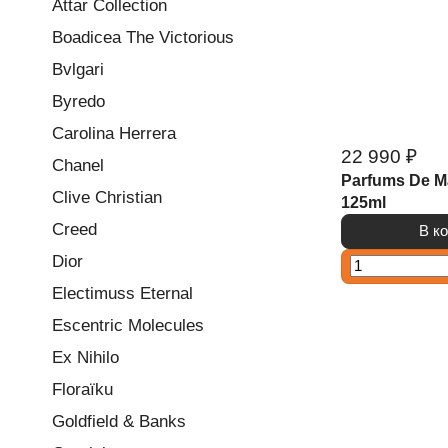
Attar Collection
Boadicea The Victorious
Bvlgari
Byredo
Carolina Herrera
22 990 ₽
Chanel
Parfums De Mar
Clive Christian
125ml
Creed
В к
Dior
Electimuss Eternal
Escentric Molecules
Ex Nihilo
Floraïku
Goldfield & Banks