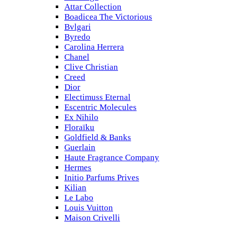
Attar Collection
Boadicea The Victorious
Bvlgari
Byredo
Carolina Herrera
Chanel
Clive Christian
Creed
Dior
Electimuss Eternal
Escentric Molecules
Ex Nihilo
Floraïku
Goldfield & Banks
Guerlain
Haute Fragrance Company
Hermes
Initio Parfums Prives
Kilian
Le Labo
Louis Vuitton
Maison Crivelli