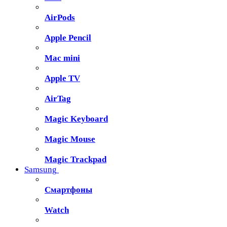
AirPods
Apple Pencil
Mac mini
Apple TV
AirTag
Magic Keyboard
Magic Mouse
Magic Trackpad
Samsung
Смартфоны
Watch