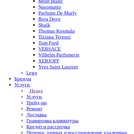
Mont Blanc
Nasomatto
Parfums De Marly
Roja Dove
Shaik
Thomas Kosmala
Tiziana Terenzi
Tom Ford
VERSACE
Vilhelm Parfumerie
XERJOFF
Yves Saint Laurent
Lego
Бренды
Услуги
Назад
Услуги
Трейд-ин
Ремонт
Доставка
Гравировка клавиатуры
Кредит и рассрочка
Перенос данных и восстановление удаленных