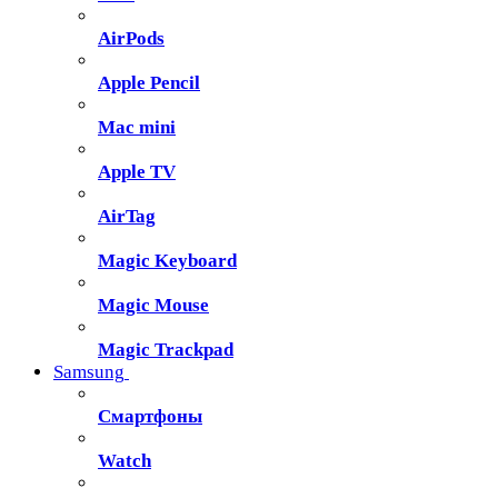
AirPods
Apple Pencil
Mac mini
Apple TV
AirTag
Magic Keyboard
Magic Mouse
Magic Trackpad
Samsung
Смартфоны
Watch