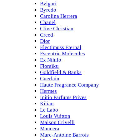
Bvlgari
Byredo
Carolina Herrera
Chanel
Clive Christian
Creed
Dior
Electimuss Eternal
Escentric Molecules
Ex Nihilo
Floraïku
Goldfield & Banks
Guerlain
Haute Fragrance Company
Hermes
Initio Parfums Prives
Kilian
Le Labo
Louis Vuitton
Maison Crivelli
Mancera
Marc-Antoine Barrois