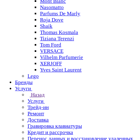
Mont Blanc
Nasomatto
Parfums De Marly
Roja Dove
Shaik
Thomas Kosmala
Tiziana Terenzi
Tom Ford
VERSACE
Vilhelm Parfumerie
XERJOFF
Yves Saint Laurent
Lego
Бренды
Услуги
Назад
Услуги
Трейд-ин
Ремонт
Доставка
Гравировка клавиатуры
Кредит и рассрочка
Перенос данных и восстановление удаленных