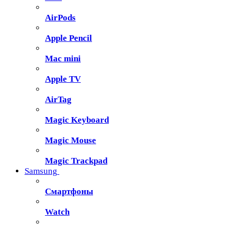
AirPods
Apple Pencil
Mac mini
Apple TV
AirTag
Magic Keyboard
Magic Mouse
Magic Trackpad
Samsung
Смартфоны
Watch