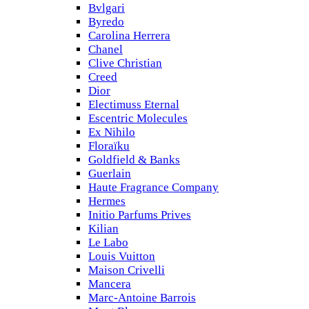
Bvlgari
Byredo
Carolina Herrera
Chanel
Clive Christian
Creed
Dior
Electimuss Eternal
Escentric Molecules
Ex Nihilo
Floraïku
Goldfield & Banks
Guerlain
Haute Fragrance Company
Hermes
Initio Parfums Prives
Kilian
Le Labo
Louis Vuitton
Maison Crivelli
Mancera
Marc-Antoine Barrois