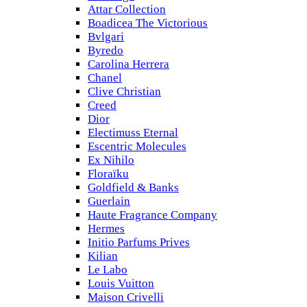
Attar Collection
Boadicea The Victorious
Bvlgari
Byredo
Carolina Herrera
Chanel
Clive Christian
Creed
Dior
Electimuss Eternal
Escentric Molecules
Ex Nihilo
Floraïku
Goldfield & Banks
Guerlain
Haute Fragrance Company
Hermes
Initio Parfums Prives
Kilian
Le Labo
Louis Vuitton
Maison Crivelli