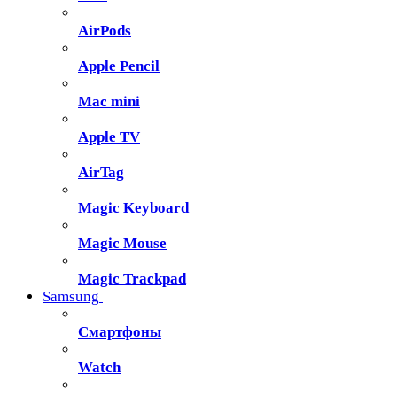
AirPods
Apple Pencil
Mac mini
Apple TV
AirTag
Magic Keyboard
Magic Mouse
Magic Trackpad
Samsung
Смартфоны
Watch