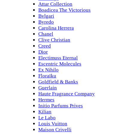
Attar Collection
Boadicea The Victorious
Bvlgari
Byredo
Carolina Herrera
Chanel
Clive Christian
Creed
Dior
Electimuss Eternal
Escentric Molecules
Ex Nihilo
Floraïku
Goldfield & Banks
Guerlain
Haute Fragrance Company
Hermes
Initio Parfums Prives
Kilian
Le Labo
Louis Vuitton
Maison Crivelli