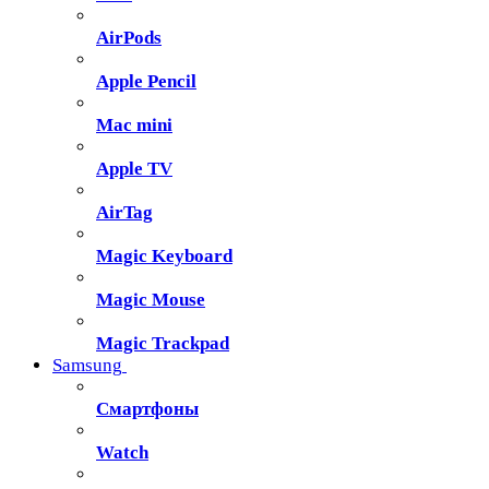
AirPods
Apple Pencil
Mac mini
Apple TV
AirTag
Magic Keyboard
Magic Mouse
Magic Trackpad
Samsung
Смартфоны
Watch