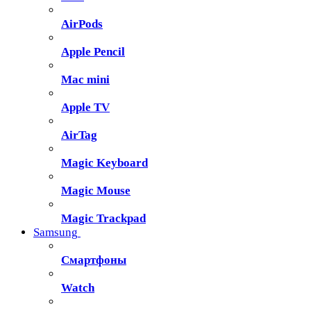
AirPods
Apple Pencil
Mac mini
Apple TV
AirTag
Magic Keyboard
Magic Mouse
Magic Trackpad
Samsung
Смартфоны
Watch