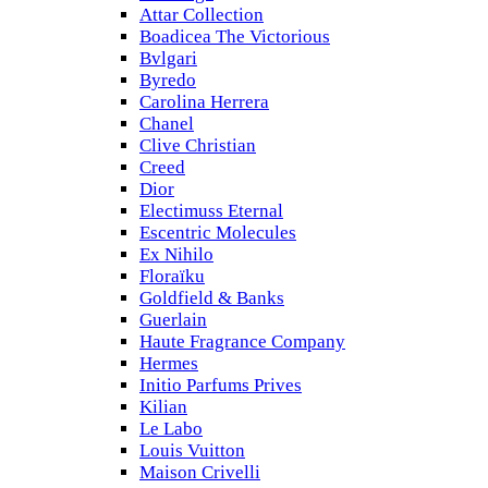
Attar Collection
Boadicea The Victorious
Bvlgari
Byredo
Carolina Herrera
Chanel
Clive Christian
Creed
Dior
Electimuss Eternal
Escentric Molecules
Ex Nihilo
Floraïku
Goldfield & Banks
Guerlain
Haute Fragrance Company
Hermes
Initio Parfums Prives
Kilian
Le Labo
Louis Vuitton
Maison Crivelli