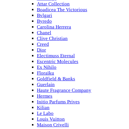
Attar Collection
Boadicea The Victorious
Bvlgari
Byredo
Carolina Herrera
Chanel
Clive Christian
Creed
Dior
Electimuss Eternal
Escentric Molecules
Ex Nihilo
Floraïku
Goldfield & Banks
Guerlain
Haute Fragrance Company
Hermes
Initio Parfums Prives
Kilian
Le Labo
Louis Vuitton
Maison Crivelli