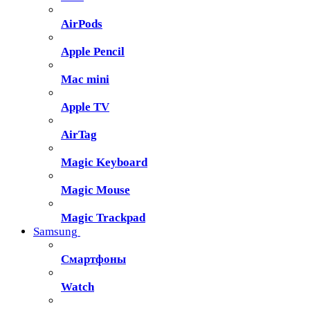
AirPods
Apple Pencil
Mac mini
Apple TV
AirTag
Magic Keyboard
Magic Mouse
Magic Trackpad
Samsung
Смартфоны
Watch