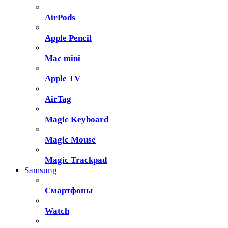
AirPods
Apple Pencil
Mac mini
Apple TV
AirTag
Magic Keyboard
Magic Mouse
Magic Trackpad
Samsung
Смартфоны
Watch