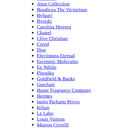
Attar Collection
Boadicea The Victorious
Bvlgari
Byredo
Carolina Herrera
Chanel
Clive Christian
Creed
Dior
Electimuss Eternal
Escentric Molecules
Ex Nihilo
Floraïku
Goldfield & Banks
Guerlain
Haute Fragrance Company
Hermes
Initio Parfums Prives
Kilian
Le Labo
Louis Vuitton
Maison Crivelli