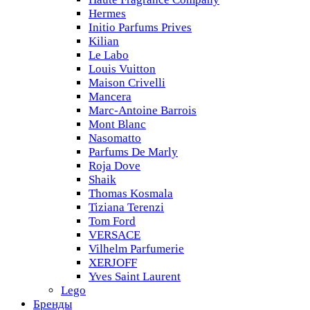
Hermes
Initio Parfums Prives
Kilian
Le Labo
Louis Vuitton
Maison Crivelli
Mancera
Marc-Antoine Barrois
Mont Blanc
Nasomatto
Parfums De Marly
Roja Dove
Shaik
Thomas Kosmala
Tiziana Terenzi
Tom Ford
VERSACE
Vilhelm Parfumerie
XERJOFF
Yves Saint Laurent
Lego
Бренды