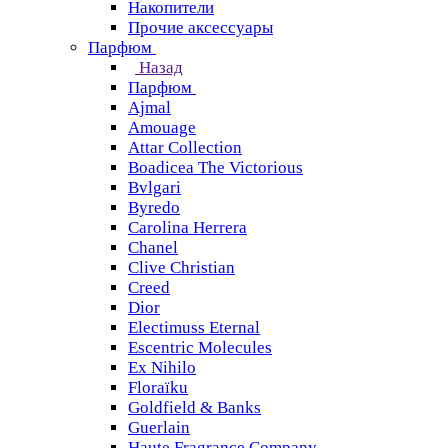
Накопители
Прочие аксессуары
Парфюм
Назад
Парфюм
Ajmal
Amouage
Attar Collection
Boadicea The Victorious
Bvlgari
Byredo
Carolina Herrera
Chanel
Clive Christian
Creed
Dior
Electimuss Eternal
Escentric Molecules
Ex Nihilo
Floraïku
Goldfield & Banks
Guerlain
Haute Fragrance Company