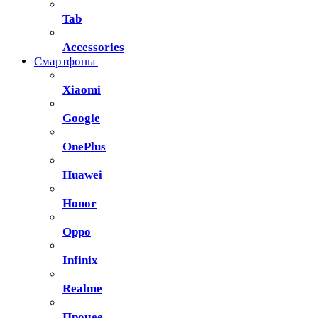
Tab
Accessories
Смартфоны
Xiaomi
Google
OnePlus
Huawei
Honor
Oppo
Infinix
Realme
Прочее