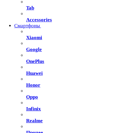
Tab
Accessories
Смартфоны
Xiaomi
Google
OnePlus
Huawei
Honor
Oppo
Infinix
Realme
Прочее