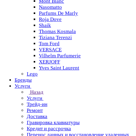
Mont Blanc
Nasomatto
Parfums De Marly
Roja Dove
Shaik
Thomas Kosmala
Tiziana Terenzi
Tom Ford
VERSACE
Vilhelm Parfumerie
XERJOFF
Yves Saint Laurent
Lego
Бренды
Услуги
Назад
Услуги
Трейд-ин
Ремонт
Доставка
Гравировка клавиатуры
Кредит и рассрочка
Перенос данных и восстановление удаленных