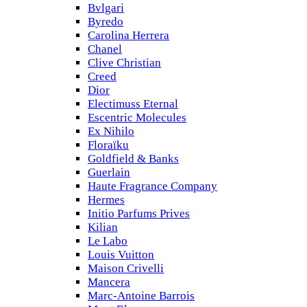
Bvlgari
Byredo
Carolina Herrera
Chanel
Clive Christian
Creed
Dior
Electimuss Eternal
Escentric Molecules
Ex Nihilo
Floraïku
Goldfield & Banks
Guerlain
Haute Fragrance Company
Hermes
Initio Parfums Prives
Kilian
Le Labo
Louis Vuitton
Maison Crivelli
Mancera
Marc-Antoine Barrois