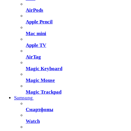
AirPods
Apple Pencil
Mac mini
Apple TV
AirTag
Magic Keyboard
Magic Mouse
Magic Trackpad
Samsung
Смартфоны
Watch