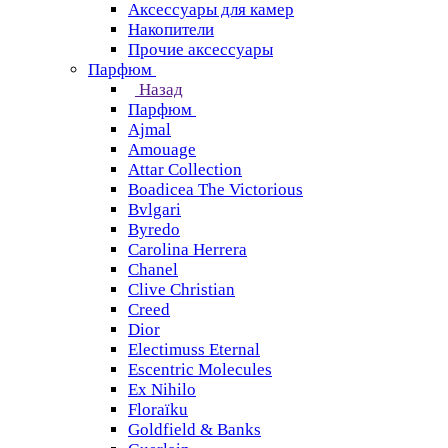
Аксессуары для камер
Накопители
Прочие аксессуары
Парфюм
Назад
Парфюм
Ajmal
Amouage
Attar Collection
Boadicea The Victorious
Bvlgari
Byredo
Carolina Herrera
Chanel
Clive Christian
Creed
Dior
Electimuss Eternal
Escentric Molecules
Ex Nihilo
Floraïku
Goldfield & Banks