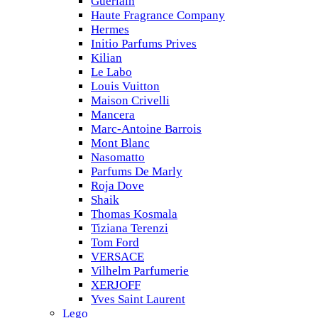
Guerlain
Haute Fragrance Company
Hermes
Initio Parfums Prives
Kilian
Le Labo
Louis Vuitton
Maison Crivelli
Mancera
Marc-Antoine Barrois
Mont Blanc
Nasomatto
Parfums De Marly
Roja Dove
Shaik
Thomas Kosmala
Tiziana Terenzi
Tom Ford
VERSACE
Vilhelm Parfumerie
XERJOFF
Yves Saint Laurent
Lego