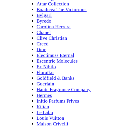
Attar Collection
Boadicea The Victorious
Bvlgari
Byredo
Carolina Herrera
Chanel
Clive Christian
Creed
Dior
Electimuss Eternal
Escentric Molecules
Ex Nihilo
Floraïku
Goldfield & Banks
Guerlain
Haute Fragrance Company
Hermes
Initio Parfums Prives
Kilian
Le Labo
Louis Vuitton
Maison Crivelli