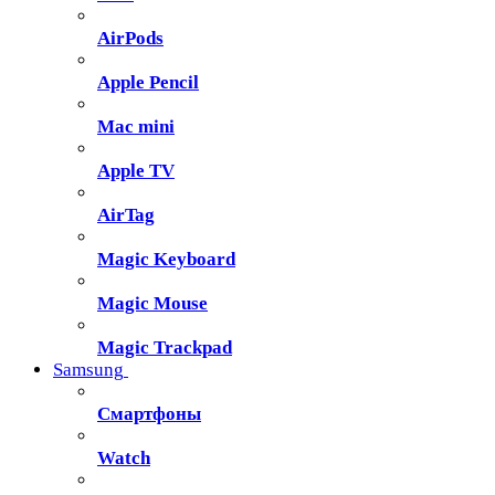
AirPods
Apple Pencil
Mac mini
Apple TV
AirTag
Magic Keyboard
Magic Mouse
Magic Trackpad
Samsung
Смартфоны
Watch