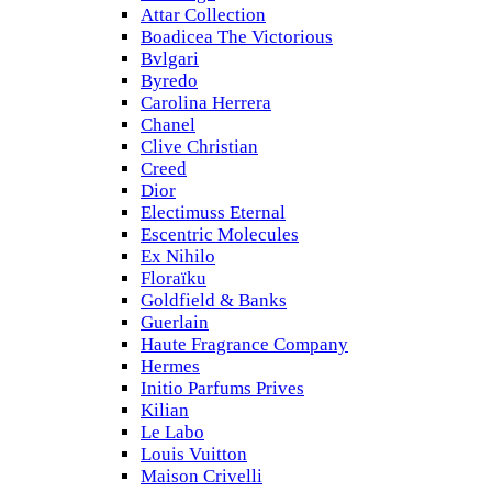
Attar Collection
Boadicea The Victorious
Bvlgari
Byredo
Carolina Herrera
Chanel
Clive Christian
Creed
Dior
Electimuss Eternal
Escentric Molecules
Ex Nihilo
Floraïku
Goldfield & Banks
Guerlain
Haute Fragrance Company
Hermes
Initio Parfums Prives
Kilian
Le Labo
Louis Vuitton
Maison Crivelli