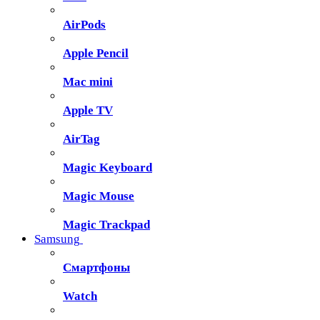
AirPods
Apple Pencil
Mac mini
Apple TV
AirTag
Magic Keyboard
Magic Mouse
Magic Trackpad
Samsung
Смартфоны
Watch