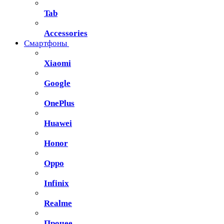
Tab
Accessories
Смартфоны
Xiaomi
Google
OnePlus
Huawei
Honor
Oppo
Infinix
Realme
Прочее