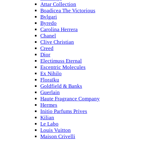
Attar Collection
Boadicea The Victorious
Bvlgari
Byredo
Carolina Herrera
Chanel
Clive Christian
Creed
Dior
Electimuss Eternal
Escentric Molecules
Ex Nihilo
Floraïku
Goldfield & Banks
Guerlain
Haute Fragrance Company
Hermes
Initio Parfums Prives
Kilian
Le Labo
Louis Vuitton
Maison Crivelli