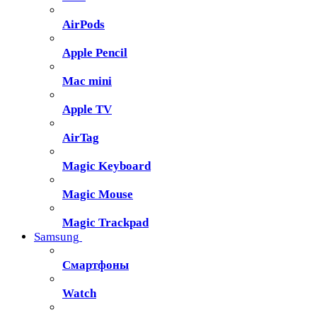
AirPods
Apple Pencil
Mac mini
Apple TV
AirTag
Magic Keyboard
Magic Mouse
Magic Trackpad
Samsung
Смартфоны
Watch