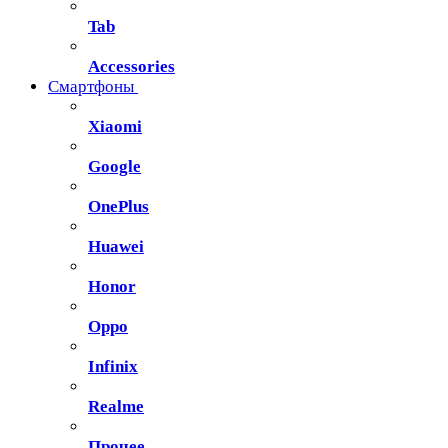
Tab
Accessories
Смартфоны
Xiaomi
Google
OnePlus
Huawei
Honor
Oppo
Infinix
Realme
Прочее