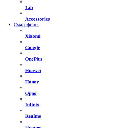
Tab
Accessories
Смартфоны
Xiaomi
Google
OnePlus
Huawei
Honor
Oppo
Infinix
Realme
Прочее